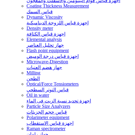
اجهزة قياس قوام البيتومين والاسفلت والمعجون
Coating Thickness Measurement
قياس السمك
Dynamic Viscosity
اجهزة قياس اللزوجة الديناميكية
Density meter
اجهزة قياس الكثافة
Elemental analysis
جهاز تحليل العناصر
Flash point equipment
اجهزة قياس درجة الوميض
Microwave-Digestion
جهاز هضم العنيات
Milling
الطحن
Optical/Force Tensiometers
قياس التوتر السطحي
Oil in water
اجهزة تحديد نسبة الزيت فى الماء
Particle Size Analyzers
قياس حجم الجزيئات
Polarimeter equipment
اجهزة قياس الاستقطاب
Raman spectrometer
جهاز رامان