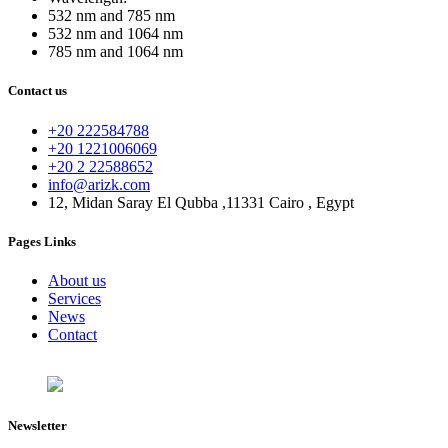
532 nm and 785 nm
532 nm and 1064 nm
785 nm and 1064 nm
Contact us
+20 222584788
+20 1221006069
+20 2 22588652
info@arizk.com
12, Midan Saray El Qubba ,11331 Cairo , Egypt
Pages Links
About us
Services
News
Contact
Newsletter