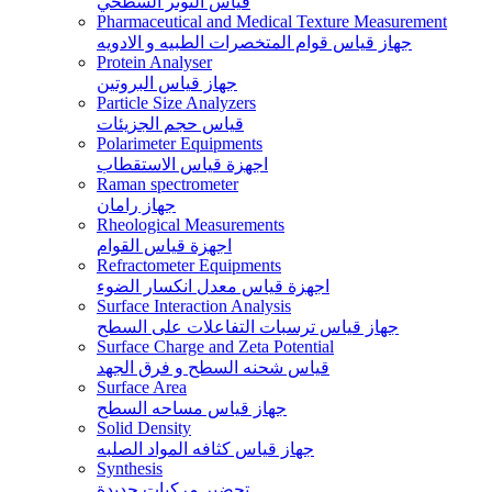
قياس التوتر السطحي
Pharmaceutical and Medical Texture Measurement
جهاز قياس قوام المتخصرات الطبيه و الادويه
Protein Analyser
جهاز قياس البروتين
Particle Size Analyzers
قياس حجم الجزيئات
Polarimeter Equipments
اجهزة قياس الاستقطاب
Raman spectrometer
جهاز رامان
Rheological Measurements
اجهزة قياس القوام
Refractometer Equipments
اجهزة قياس معدل انكسار الضوء
Surface Interaction Analysis
جهاز قياس ترسبات التفاعلات على السطح
Surface Charge and Zeta Potential
قياس شحنه السطح و فرق الجهد
Surface Area
جهاز قياس مساحه السطح
Solid Density
جهاز قياس كثافه المواد الصلبه
Synthesis
تحضير مركبات جديدة