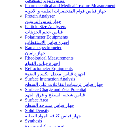
قياس التوتر السطحي
Pharmaceutical and Medical Texture Measurement
جهاز قياس قوام المتخصرات الطبيه و الادويه
Protein Analyser
جهاز قياس البروتين
Particle Size Analyzers
قياس حجم الجزيئات
Polarimeter Equipments
اجهزة قياس الاستقطاب
Raman spectrometer
جهاز رامان
Rheological Measurements
اجهزة قياس القوام
Refractometer Equipments
اجهزة قياس معدل انكسار الضوء
Surface Interaction Analysis
جهاز قياس ترسبات التفاعلات على السطح
Surface Charge and Zeta Potential
قياس شحنه السطح و فرق الجهد
Surface Area
جهاز قياس مساحه السطح
Solid Density
جهاز قياس كثافه المواد الصلبه
Synthesis
تحضير مركبات جديدة