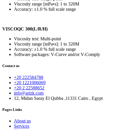
Viscosity range [mPa•s]: 1 to 320M
Accuracy: ±1.0 % full scale range
VISCOQC 300(L/R/H)
Viscosity test: Multi-point
Viscosity range [mPa•s]: 1 to 320M
Accuracy: ±1.0 % full scale range
Software packages: V-Curve and/or V-Comply
Contact us
+20 222584788
+20 1221006069
+20 2 22588652
info@arizk.com
12, Midan Saray El Qubba ,11331 Cairo , Egypt
Pages Links
About us
Services