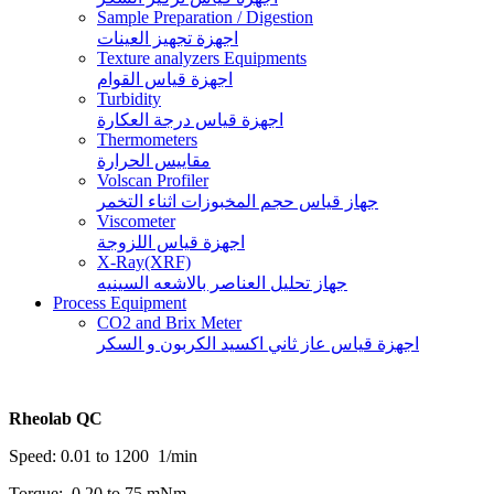
Sample Preparation / Digestion
اجهزة تجهيز العينات
Texture analyzers Equipments
اجهزة قياس القوام
Turbidity
اجهزة قياس درجة العكارة
Thermometers
مقاييس الحرارة
Volscan Profiler
جهاز قياس حجم المخبوزات اثناء التخمر
Viscometer
اجهزة قياس اللزوجة
X-Ray(XRF)
جهاز تحليل العناصر بالاشعه السينيه
Process Equipment
CO2 and Brix Meter
اجهزة قياس عاز ثاني اكسيد الكربون و السكر
Rheolab QC
Speed: 0.01 to 1200 1/min
Torque: 0.20 to 75 mNm